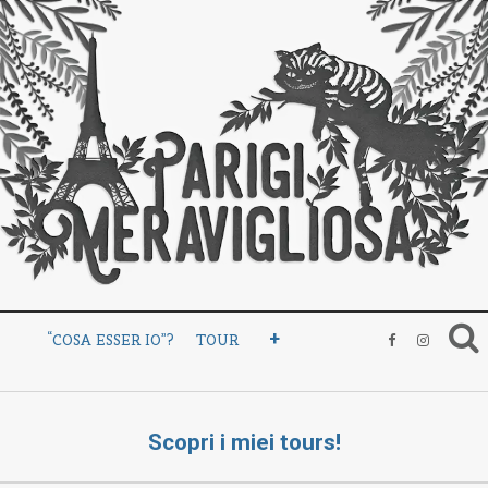
+
“COSA ESSER IO”?
TOUR
Scopri i miei tours!