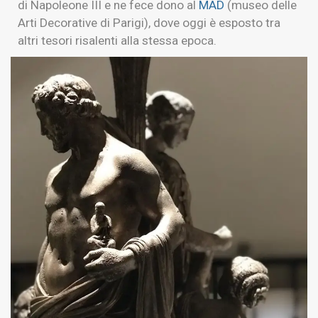
di Napoleone III e ne fece dono al
MAD
(museo delle
Arti Decorative di Parigi), dove oggi è esposto tra
altri tesori risalenti alla stessa epoca.