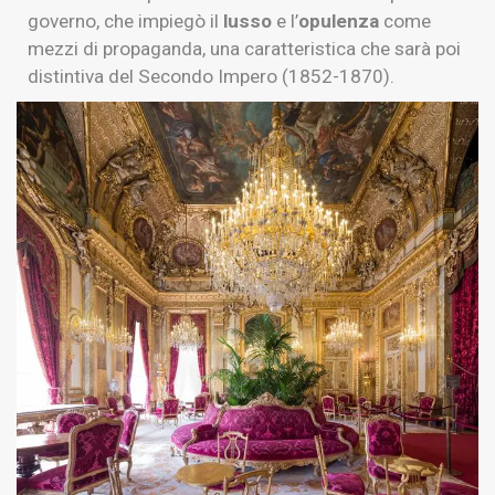
governo, che impiegò il
lusso
e l’
opulenza
come
mezzi di propaganda, una caratteristica che sarà poi
distintiva del Secondo Impero (1852-1870).