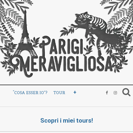
+
“COSA ESSER IO”?
TOUR
Scopri i miei tours!