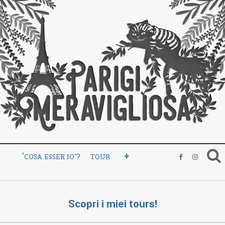
+
“COSA ESSER IO”?
TOUR
Scopri i miei tours!