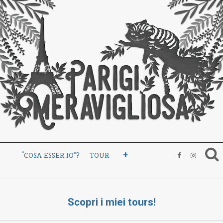
+
“COSA ESSER IO”?
TOUR
Scopri i miei tours!