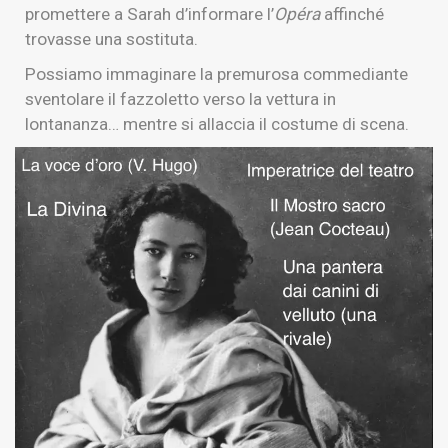
promettere a Sarah d’informare l’
Opéra
affinché
trovasse una sostituta.
Possiamo immaginare la premurosa commediante
sventolare il fazzoletto verso la vettura in
lontananza… mentre si allaccia il costume di scena.