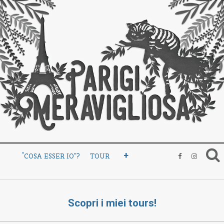
+
“COSA ESSER IO”?
TOUR
Scopri i miei tours!