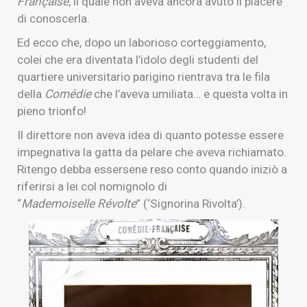
Française
, il quale non aveva ancora avuto il piacere
di conoscerla.
Ed ecco che, dopo un laborioso corteggiamento,
colei che era diventata l’idolo degli studenti del
quartiere universitario parigino rientrava tra le fila
della
Comédie
che l’aveva umiliata… e questa volta in
pieno trionfo!
Il direttore non aveva idea di quanto potesse essere
impegnativa la gatta da pelare che aveva richiamato.
Ritengo debba essersene reso conto quando iniziò a
riferirsi a lei col nomignolo di
“
Mademoiselle Révolte
” (‘Signorina Rivolta’).