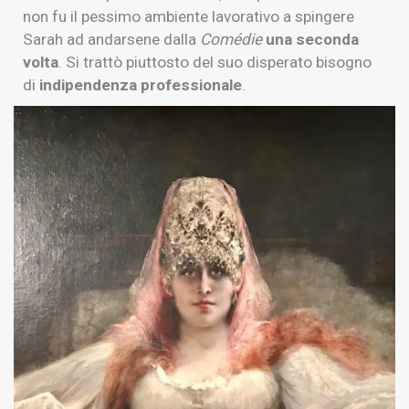
non fu il pessimo ambiente lavorativo a spingere
Sarah ad andarsene dalla
Comédie
una seconda
volta
. Si trattò piuttosto del suo disperato bisogno
di
indipendenza professionale
.