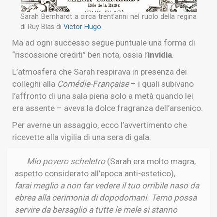
Sarah Bernhardt a circa trent’anni nel ruolo della regina
di Ruy Blas di
Victor Hugo
.
Ma ad ogni successo segue puntuale una forma di
“riscossione crediti” ben nota, ossia l’
invidia
.
L’atmosfera che Sarah respirava in presenza dei
colleghi alla
Comédie-Française
– i quali subivano
l’affronto di una sala piena solo a metà quando lei
era assente – aveva la dolce fragranza dell’arsenico.
Per averne un assaggio, ecco l’avvertimento che
ricevette alla vigilia di una sera di gala:
Mio povero scheletro
(Sarah era molto magra,
aspetto considerato all’epoca anti-estetico),
farai meglio a non far vedere il tuo orribile naso da
ebrea alla cerimonia di
dopodomani.
Temo possa
servire da bersaglio a tutte le mele si stanno