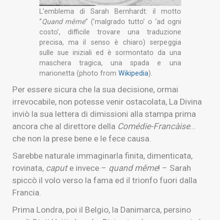
L’emblema di Sarah Bernhardt: il motto
“
Quand même
” (’malgrado tutto’ o ‘ad ogni
costo’, difficile trovare una traduzione
precisa, ma il senso è chiaro) serpeggia
sulle sue iniziali ed è sormontato da una
maschera tragica, una spada e una
marionetta (photo from
Wikipedia
).
Per essere sicura che la sua decisione, ormai
irrevocabile, non potesse venir ostacolata, La Divina
inviò la sua lettera di dimissioni alla stampa prima
ancora che al direttore della
Comédie-Francàise
…
che non la prese bene e le fece causa.
Sarebbe naturale immaginarla finita, dimenticata,
rovinata,
caput
e invece –
quand même
! – Sarah
spiccò il volo verso la fama ed il trionfo fuori dalla
Francia.
Prima Londra, poi il Belgio, la Danimarca, persino